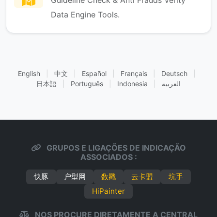
Guideline Check & Anti Frauds Verity
Data Engine Tools.
English
|
中文
|
Español
|
Français
|
Deutsch
|
日本語
|
Português
|
Indonesia
|
العربية
GRUPOS E LIGAÇÕES DE INDICAÇÃO
ASSOCIADOS :
快豚
户型网
数戳
云卡盟
坑手
HiPainter
NOS PROCURE DIRETAMENTE A CENTRAL