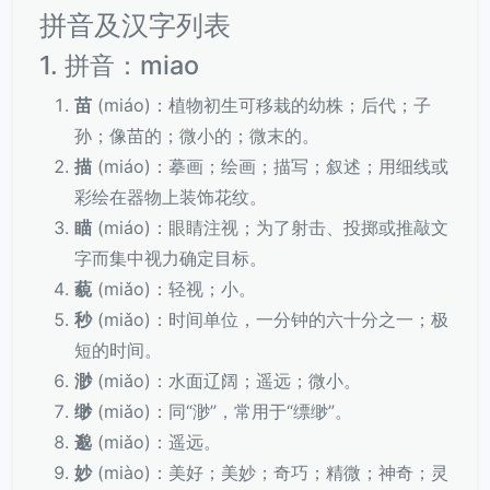
拼音及汉字列表
1. 拼音：miao
苗
(miáo)：植物初生可移栽的幼株；后代；子
孙；像苗的；微小的；微末的。
描
(miáo)：摹画；绘画；描写；叙述；用细线或
彩绘在器物上装饰花纹。
瞄
(miáo)：眼睛注视；为了射击、投掷或推敲文
字而集中视力确定目标。
藐
(miǎo)：轻视；小。
秒
(miǎo)：时间单位，一分钟的六十分之一；极
短的时间。
渺
(miǎo)：水面辽阔；遥远；微小。
缈
(miǎo)：同“渺”，常用于“缥缈”。
邈
(miǎo)：遥远。
妙
(miào)：美好；美妙；奇巧；精微；神奇；灵