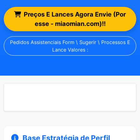
Preços E Lances Agora Envie (Por
esse - miaomian.com)!!
Pedidos Assistenciais Form \ Sugerir \ Processos E
Lance Valores :
Base Estratégia de Perfil