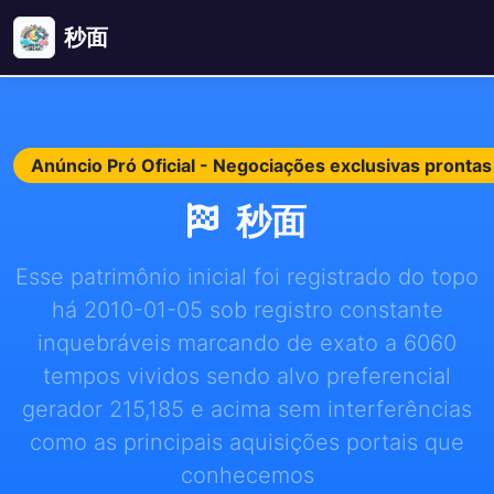
秒面
Anúncio Pró Oficial - Negociações exclusivas pront
秒面
Esse patrimônio inicial foi registrado do topo
há 2010-01-05 sob registro constante
inquebráveis marcando de exato a 6060
tempos vividos sendo alvo preferencial
gerador 215,185 e acima sem interferências
como as principais aquisições portais que
conhecemos