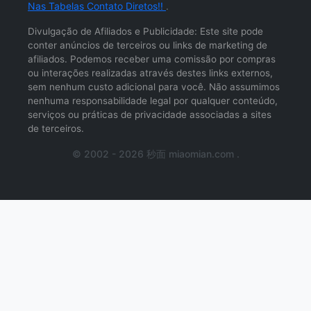
Nas Tabelas Contato Diretos!!
.
Divulgação de Afiliados e Publicidade: Este site pode
conter anúncios de terceiros ou links de marketing de
afiliados. Podemos receber uma comissão por compras
ou interações realizadas através destes links externos,
sem nenhum custo adicional para você. Não assumimos
nenhuma responsabilidade legal por qualquer conteúdo,
serviços ou práticas de privacidade associadas a sites
de terceiros.
© 2002 - 2026 秒面 miaomian.com .