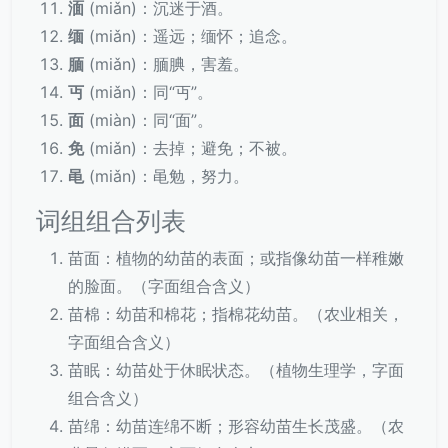
湎
(miǎn)：沉迷于酒。
缅
(miǎn)：遥远；缅怀；追念。
腼
(miǎn)：腼腆，害羞。
丏
(miǎn)：同“丏”。
面
(miàn)：同“面”。
免
(miǎn)：去掉；避免；不被。
黾
(miǎn)：黾勉，努力。
词组组合列表
苗面：植物的幼苗的表面；或指像幼苗一样稚嫩
的脸面。（字面组合含义）
苗棉：幼苗和棉花；指棉花幼苗。（农业相关，
字面组合含义）
苗眠：幼苗处于休眠状态。（植物生理学，字面
组合含义）
苗绵：幼苗连绵不断；形容幼苗生长茂盛。（农