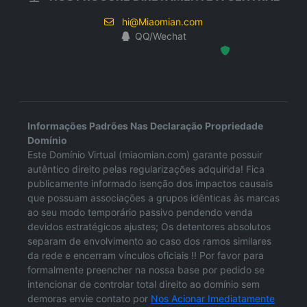
hi@Miaomian.com
QQ/Wechat
Hosted Protected Environment
Informações Padrões Nas Declaração Propriedade
Domínio
Este Domínio Virtual (miaomian.com) garante possuir
autêntico direito pelas regularizações adquirida! Fica
publicamente informado isenção dos impactos causais
que possuam associações a grupos idênticas às marcas
ao seu modo temporário passivo pendendo venda
devidos estratégicos ajustes; Os detentores absolutos
separam de envolvimento ao caso dos ramos similares
da rede e encerram vínculos oficiais !! Por favor para
formalmente preencher na nossa base por pedido se
intencionar de controlar total direito ao domínio sem
demoras envie contato por
Nos Acionar Imediatamente