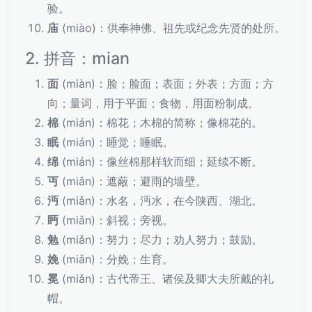
验。
庙
(miào)：供奉神佛、祖先或纪念先贤的处所。
2. 拼音：mian
面
(miàn)：脸；脸面；表面；外表；方面；方
向；量词，用于平面；食物，用面粉制成。
棉
(mián)：棉花；木棉的简称；像棉花的。
眠
(mián)：睡觉；睡眠。
绵
(mián)：像丝棉那样软而细；延续不断。
丏
(miǎn)：遮蔽；避雨的墙壁。
沔
(miǎn)：水名，沔水，在今陕西、湖北。
眄
(miǎn)：斜视；旁视。
勉
(miǎn)：努力；尽力；劝人努力；鼓励。
娩
(miǎn)：分娩；生育。
冕
(miǎn)：古代帝王、诸侯及卿大夫所戴的礼
帽。